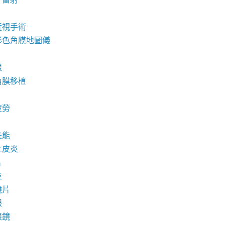
近視手術
彩色角膜地圖儀
眼
角膜移植
疲勞
失能
上皮炎
片
炎
鏡片
眼
眼鏡