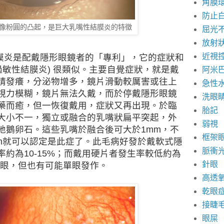
角膜
防止
像粉圓的凸起，是巨大乳嘴性結膜炎的特徵
屈光
放射
近視
膜炎是配戴隱形眼鏡者的「專利」，它的症狀和
過敏性結膜炎
)
很類似。主要自覺症狀，就是戴
阿米
睛發癢，分泌物增多，鏡片滑動較厲害或往上
急性
視力模糊，鏡片無法久戴，而於停戴隱形眼鏡
洗眼
藥而癒，但一恢復戴用，症狀又再出現。於臨
胎記
大小不一，獨立或融合的乳嘴狀扁平突起，外
弱視
地鵝卵石。這些乳嘴於融合後可大於
1mm
，不
框架
m
就可以認定是此症了。此毛病好發於戴軟式隱
脈衝
率約為
10-15%
；而戴用硬片者發生率較低約為
針眼
眼，但也有可能單眼發作。
高透
乾眼
接睫
眼屎