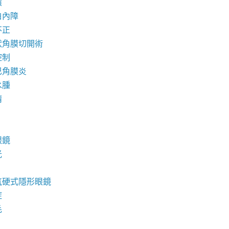
環
白內障
不正
狀角膜切開術
控制
巴角膜炎
水腫
睛
眼鏡
光
氧硬式隱形眼鏡
症
毛