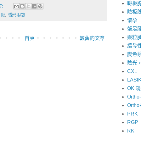
瞼板
言:
瞼板
膜炎
,
隱形眼鏡
懷孕
蟹足
霰粒
首頁
較舊的文章
續發
變色
驗光
CXL
LASI
OK 
Ortho
Ortho
PRK
RGP
RK