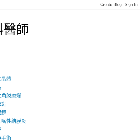
科醫師
水晶體
品
性角膜糜爛
母斑
眼鏡
乳嘴性結膜炎
障
障手術