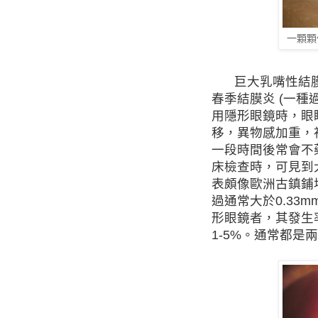
一顆顆
巨大乳嘴性結
春季結膜炎
(
一種
用隱形眼鏡時，眼
移，異物感加重，
一段時間後常會不
床檢查時，可見到
表頗像歐洲古鎮鋪
過通常大於
0.33m
形眼鏡者，其發生
1-5%
。通常都是兩