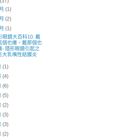
(37)
2月
(1)
1月
(2)
0月
(1)
形眼鏡大百科10. 戴
這個也癢，戴那個也
癢- 隱形眼鏡引起之
巨大乳嘴性結膜炎
月
(1)
月
(4)
月
(6)
月
(5)
月
(2)
月
(3)
月
(3)
月
(2)