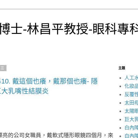
博士-林昌平教授-眼科專
期三
主題
人工
0. 戴這個也癢，戴那個也癢- 隱
化妝
巨大乳嘴性結膜炎
反覆
太田
太陽
巨大
白內
漂亮的公司女職員，戴軟式隱形眼鏡四個月，來
白內