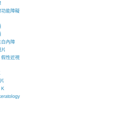
腺
腺功能障礙
腫
腫
性白內障
鏡片
，假性近視
K
鏡片
- K
keratology