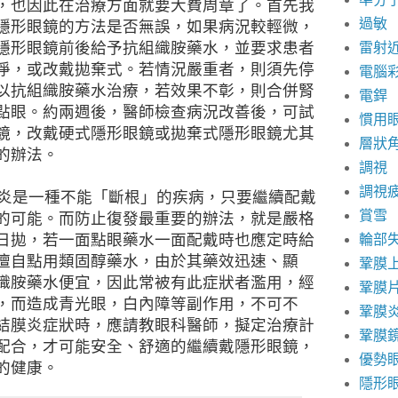
，也因此在治療方面就要大費周章了。首先我
過敏
隱形眼鏡的方法是否無誤，如果病況較輕微，
隱形眼鏡前後給予抗組織胺藥水，並要求患者
雷射
淨，或改戴拋棄式。若情況嚴重者，則須先停
電腦
以抗組織胺藥水治療，若效果不彰，則合併腎
電銲
點眼。約兩週後，醫師檢查病況改善後，可試
慣用
鏡，改戴硬式隱形眼鏡或拋棄式隱形眼鏡尤其
層狀
的辦法。
調視
調視
炎是一種不能「斷根」的疾病，只要繼續配戴
賞雪
的可能。而防止復發最重要的辦法，就是嚴格
日拋，若一面點眼藥水一面配戴時也應定時給
輪部
擅自點用類固醇藥水，由於其藥效迅速、顯
鞏膜
織胺藥水便宜，因此常被有此症狀者濫用，經
鞏膜
，而造成青光眼，白內障等副作用，不可不
鞏膜
結膜炎症狀時，應請教眼科醫師，擬定治療計
鞏膜
配合，才可能安全、舒適的繼續戴隱形眼鏡，
優勢
的健康。
隱形