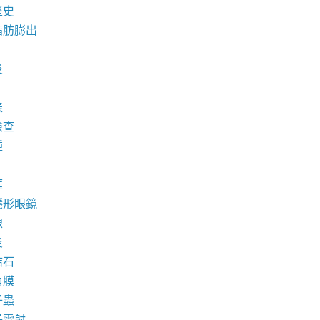
歷史
脂肪膨出
炎
表
檢查
腫
框
隱形眼鏡
線
炎
結石
角膜
子蟲
子雷射