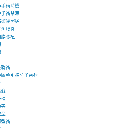
障手術時機
障手術禁忌
障術後照顧
性角膜炎
角膜移植
環
眼
交聯術
地圖導引準分子雷射
炎
病變
移植
傷害
塑型
塑型術