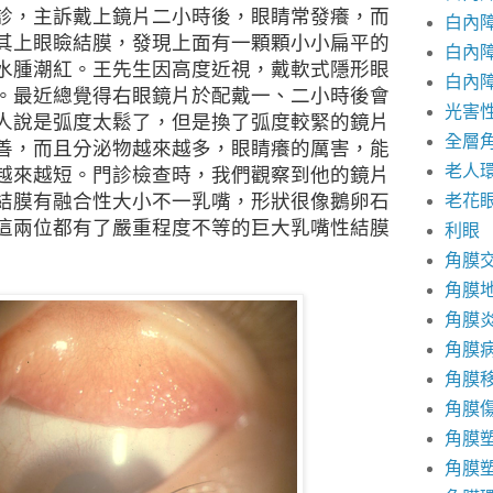
診，主訴戴上鏡片二小時後，眼睛常發癢，而
白內
其上眼瞼結膜，發現上面有一顆顆小小扁平的
白內
水腫潮紅。王先生因高度近視，戴軟式隱形眼
白內
。最近總覺得右眼鏡片於配戴一、二小時後會
光害
人說是弧度太鬆了，但是換了弧度較緊的鏡片
全層
善，而且分泌物越來越多，眼睛癢的厲害，能
老人
越來越短。門診檢查時，我們觀察到他的鏡片
結膜有融合性大小不一乳嘴，形狀很像鵝卵石
老花
這兩位都有了嚴重程度不等的巨大乳嘴性結膜
利眼
角膜
角膜
角膜
角膜
角膜
角膜
角膜
角膜