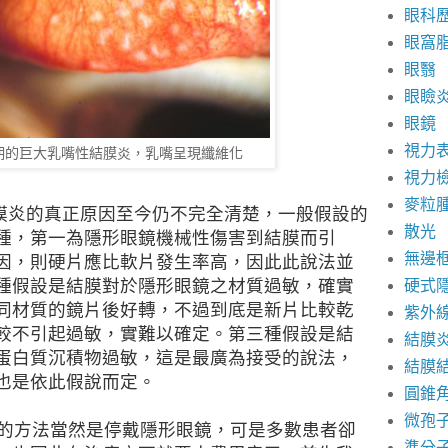
眼科
眼窩
眼翳
眼瞼
眼鏡
視力
期的巨大乳嘴性結膜炎，乳嘴呈現纖維化
視力
麥粒
膜炎的真正原因至今仍不完全清楚，一般假設的
散光
種，第一為隱形眼鏡機械性傷害到結膜而引
無邊
因，則硬片應比軟片發生率高，因此此說法並
種假設是結膜對於隱形眼鏡之材質過敏，確實
硬式
同材質的鏡片後好轉，不過到底是新片比較乾
紫外
較不引起過敏，實難以確定。第三種假設是結
結膜
蛋白質沉積物過敏，這是最廣為接受的說法，
結膜
也是依此假說而定。
圓錐
微孢
的方法當然是停戴隱形眼鏡，可是多數患者卻
準分