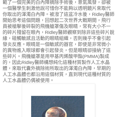
範了一個完美的白內障摘除手術後，意氣風發，卻被
一個醫學生刺激他說可惜你不能夠以透明鏡片來取代
你取出的渾濁白內障。被潑了這盆冷水後，
Ridley
醫師
開始思考這個問題，回想起二次世界大戰期間，飛行
員被槍擊後碎裂的飛機艙罩傷及眼睛，常有大小不一
的碎片殘留在眼內，
Ridley
醫師觀察到除非這些碎片銳
緣，碰觸敏感且活動的眼睛組織，否則幾乎不會引起
發炎反應。眼睛是一個敏感的器官，即使是非常微小
的異物進入眼球都會引起發炎，但是眼睛卻接納了這
些碎片。飛機艙罩是用甲基丙烯酸甲酯
(PMMA)
製成
的，因此
Ridley
醫師構想純化這種材質製作人工水晶
體，來取代囊外摘除術所取出的渾濁白內障，早期的
人工水晶體也都沿用這個材質，直到現代這種材質的
人工水晶體仍偶被使用。