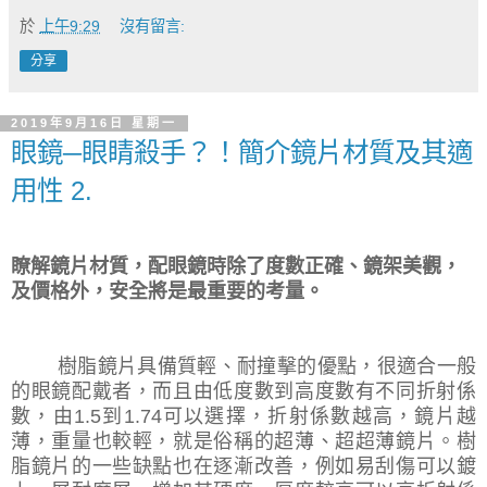
於
上午9:29
沒有留言:
分享
2019年9月16日 星期一
眼鏡─眼睛殺手？！簡介鏡片材質及其適
用性 2.
瞭解鏡片材質，配眼鏡時除了度數
正確
、鏡架美觀，
及價格外，安全將是最重要的考量。
樹脂鏡片具備質輕、耐撞擊的優點，很適合一般
的眼鏡配戴者，而且由低度數到高度數有不同折射係
數，由
1.5
到
1.74
可以選擇，折射係數越高，鏡片越
薄，重量也較輕，就是俗稱的超薄、超超薄鏡片。樹
脂鏡片的一些缺點也在逐漸改善，例如易刮傷可以鍍