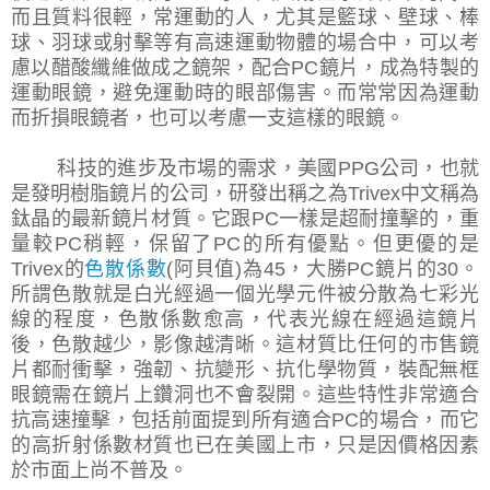
而且質料很輕，常運動的人，尤其是籃球、壁球、棒
球、羽球或射擊等有高速運動物體的場合中，可以考
慮以醋酸纖維做成之鏡架，配合
PC
鏡片，成為特製的
運動眼鏡，避免運動時的眼部傷害。而常常因為運動
而折損眼鏡者，也可以考慮一支這樣的眼鏡。
科技的進步及市場的需求，美國
PPG
公司，也就
是發明樹脂鏡片的公司，研發出稱之為
Trivex
中文稱為
鈦晶的最新鏡片材質。它跟
PC
一樣是超耐撞擊的，重
量較
PC
稍輕，保留了
PC
的所有優點。但更優的是
Trivex
的
色散係數
(
阿貝值
)
為
45
，大勝
PC
鏡片的
30
。
所謂色散就是白光經過一個光學元件被分散為七彩光
線的程度，色散係數愈高，代表光線在經過這鏡片
後，色散越少，影像越清晰。這材質比任何的市售鏡
片都耐衝擊，強韌、抗變形、抗化學物質，裝配無框
眼鏡需在鏡片上鑽洞也不會裂開。這些特性非常適合
抗高速撞擊，包括前面提到所有適合
PC
的場合，而它
的高折射係數材質也已在美國上市，只是因價格因素
於市面上尚不普及。