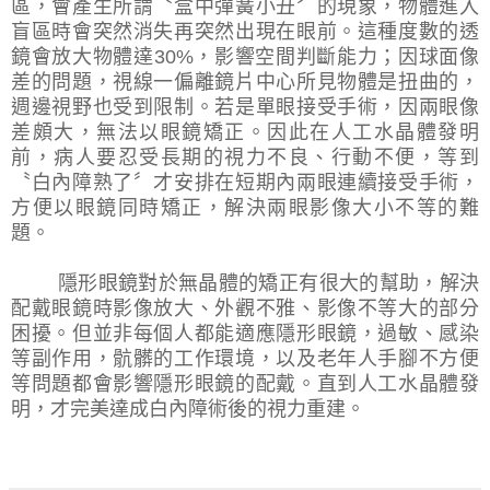
區，會產生所謂〝盒中彈簧小丑〞的現象，物體進入
盲區時會突然消失再突然出現在眼前。這種度數的透
鏡會放大物體達
30%
，影響空間判斷能力；因球面像
差的問題，視線一偏離鏡片中心所見物體是扭曲的，
週邊視野也受到限制。若是單眼接受手術，因兩眼像
差頗大，無法以眼鏡矯正。因此在人工水晶體發明
前，病人要忍受長期的視力不良、行動不便，等到
〝白內障熟了〞才安排在短期內兩眼連續接受手術，
方便以眼鏡同時矯正，解決兩眼影像大小不等的難
題。
隱形眼鏡對於無晶體的矯正有很大的幫助，解決
配戴眼鏡時影像放大、外觀不雅、影像不等大的部分
困擾。但並非每個人都能適應隱形眼鏡，過敏、感染
等副作用，骯髒的工作環境，以及老年人手腳不方便
等問題都會影響隱形眼鏡的配戴。直到人工水晶體發
明，才完美達成白內障術後的視力重建。