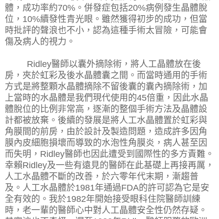
體，成功率約
70%
。併發症包括
20%
病例發生晶體脫
位，
10%
續發性青光眼。雖然獲得初步的成功，但當
時批評的聲浪也不小，認為這種手術太冒險，可能會
傷及病人的視力。
Ridley
醫師以囊外摘除術，將人工晶體放在後
房，夾於虹彩及後水晶體囊之間。而當時通用的手術
方式是將整顆水晶體摘除不留後囊的囊內摘除術，加
上當時的水晶體是我們現代使用的
45
倍重，因此水晶
體脫位的比例非常高，逐漸的整個手術方法及晶體設
計都被放棄。後續的發展是將人工水晶體置於虹彩與
角膜間的前房，由於設計及製造問題，造成許多因角
膜內皮細胞損壞而導致的水泡性角膜炎，病人甚至因
而失明，
Ridley
醫師也因此遭受到國際性的多方責難。
幸賴
Ridley
及一些有遠見的醫師在此基礎上再接再厲，
人工水晶體不斷的改善，於六零年代末期，漸趨普
及。人工水晶體於
1981
年通過
FDA
的許可認為它是安
全有效的。我於
1982
年開始接受眼科住院醫師訓練
時，老一輩的醫師心中對人工晶體安全性仍然存疑。