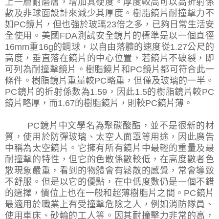
上一層耐磨層，增加其硬度。厚度較高可以高折射係
數及非球面設計來減少其厚度。樹脂鏡片耐撞擊力不
如
PC
鏡片，但也強於玻璃
23
倍之多，已夠日常生活安
全使用。美國
FDA
測試安全鏡片的標準是以一個直徑
16mm
重
16g
的鋼球，以自由落體的速度從
1.27
公尺的
高度，垂直落在鏡片的中心位置，若鏡片不破裂，即
可列為耐撞擊鏡片。樹脂鏡片和
PC
鏡片都可符合此一
條件。樹脂鏡片重量較
PC
略重，但僅及玻璃的一半。
PC
鏡片的折射係數為
1.59
，因此
1.5
的樹脂鏡片較
PC
鏡片略厚，而
1.67
的樹脂鏡片，則較
PC
鏡片薄。
PC
鏡片中文學名為聚碳酸酯，並不是很新的材
質，使用於防彈玻璃、太空人面罩等用途，因此廣告
中稱為太空鏡片。它擁有所有鏡片中最輕的重量及最
耐撞擊的特性，但它的色散係數較低，在高度數者色
散現象嚴重，看到的物體會有鬆散的感覺，常會導致
不舒服。但是以它的優點，在中低度數仍是一個不錯
的選擇，價位上也在一般和超薄樹脂片之間。
PC
鏡片
最適用於職業上有受撞擊危險之人，例如消防隊員、
使用車床、砂輪的工人等。因其耐撞擊力非常的高，