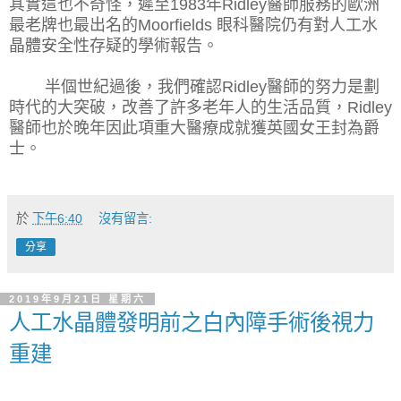
其實這也不奇怪，遲至
1983
年
Ridley
醫師服務的歐洲
最老牌也最出名的
Moorfields
眼科醫院仍有對人工水
晶體安全性存疑的學術報告。
半個世紀過後，我們確認
Ridley
醫師的努力是劃
時代的大突破，改善了許多老年人的生活品質，
Ridley
醫師
也於晚年因此項重大醫療成就獲英國女王封為爵
士。
於
下午6:40
沒有留言:
分享
2019年9月21日 星期六
人工水晶體發明前之白內障手術後視力
重建