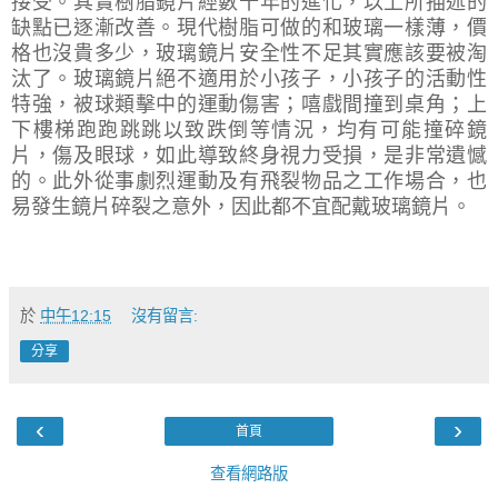
接受。其實樹脂鏡片經數十年的進化，以上所描述的
缺點已逐漸改善。現代樹脂可做的和玻璃一樣薄，價
格也沒貴多少，玻璃鏡片安全性不足其實應該要被淘
汰了。玻璃鏡片絕不適用於小孩子，小孩子的活動性
特強，被球類擊中的運動傷害；嘻戲間撞到桌角；上
下樓梯跑跑跳跳以致跌倒等情況，均有可能撞碎鏡
片，傷及眼球，如此導致終身視力受損，是非常遺憾
的。此外從事劇烈運動及有飛裂物品之工作場合，也
易發生鏡片碎裂之意外，因此都不宜配戴玻璃鏡片。
於
中午12:15
沒有留言:
分享
‹
›
首頁
查看網路版