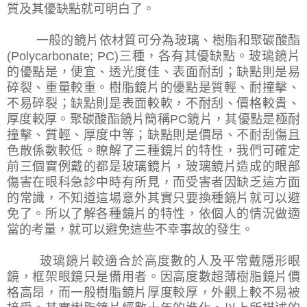
質及其優缺點就可明白了。
一般的鏡片依材質可分為玻璃、樹脂和聚碳酸酯
(Polycarbonate; PC)
三種，各有其優缺點。玻璃鏡片
的優點是，便宜、透光度佳、表面耐刮；缺點則是易
碎裂、重量較重。樹脂鏡片的優點是質輕、耐撞擊、
不易碎裂；缺點則是表面較軟，不耐刮、價格較貴、
厚度較厚。聚碳酸酯鏡片簡稱
PC
鏡片，其優點是極耐
撞擊、質輕、厚度中等；缺點則是價昂、不耐刮傷且
色散係數較低。瞭解了三種鏡片的特性，我們可確定
前三個實例戴的都是玻璃鏡片，玻璃鏡片造成的眼部
傷害在眼科急診中時有所見，而受害者因缺乏這方面
的常識，不知道這場意外其實只要換種鏡片就可以避
免了。所以了解各種鏡片的特性，依個人的情況做適
當的考量，就可以避免這些不幸事故的發生。
玻璃鏡片較適合於高度數的人及平常戴隱形眼
鏡，框架眼鏡只是備用者。因高度數超薄樹脂鏡片價
格高昂，而一般樹脂鏡片厚度較厚，外觀上較不易被