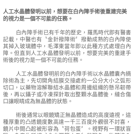
人工水晶體發明以前，想要在白內障手術後重建完美
的視力是一個不可能的任務。
白內障手術已有千年的歷史，羅馬時代即有醫書
記載，中醫也有〝金針撥障術〞撥動成熟的白內障使
其掉入玻璃體中，毛澤東當年即以此種方式處理白內
障。但直到人工水晶體發明以前，想要完美的重建手
術後的視力是一個不可能的任務。
人工水晶體發明前的白內障手術以水晶體囊內摘
除術為主，先切開角結膜交接處約一公分大小之弧形
切口，以藥物溶解聯結水晶體和周邊組織的懸吊韌帶
後，再以鑷子或冷凍探針取出整顆水晶體後，縫合傷
口讓眼睛成為無晶體的狀態。
術後通常以眼鏡矯正無晶體造成的高度遠視，這
種厚重的凸透鏡度數高達一千三百度外觀很不討喜，
鏡片中間凸起被形容為〝荷包蛋〞。視野有一環狀盲