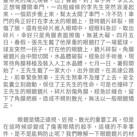
曼蒂克的燭光晚餐。出了餐廳，到了車子旁，李太太
正想彎腰開車門，一向粗線條的李先生突然浪漫起
來，一個箭步衝上來，幫太太開了車門。冷不防！車
門的角正好打在李太太的眼鏡上，登時鏡片碎裂，擦
傷了臉，還有些碎片進入眼睛中，經眼科急診，取出
碎片，幸好只是角膜表面擦傷，無甚大礙。四月五
日，春假，張先生戴了他厚重的眼鏡打了一場籃球。
球友突然一拐子，打在他的眼鏡上，鏡片碎裂，角膜
被鏡片由中間切開，水晶體破裂，經急診手術後，現
等待角膜移植及裝入人工水晶體。七月一日，暑假開
始了，王先生載了一家大小，出外旅遊。在高速公路
上，前車緊急煞車，王先生煞車不及撞了上去，安全
氣囊立刻啟動，保住了王先生的性命，可是也撞碎了
王先生的眼鏡鏡片，碎片刮傷角膜，經急診縫合，留
下了角膜疤痕，造成不規則散光，無法以一般眼鏡矯
正。
眼鏡是矯正遠視、近視、散光的重要工具，但是
在這時候卻變成了傷害眼睛的殺手，這樣的不幸事
件，是不是能夠防止呢？我們瞭解一下眼鏡鏡片的材