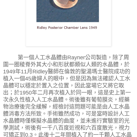
第一個人工水晶體由
Rayner
公司製造，除了周
圍一圈稜脊外其大小和形狀都類似人類的水晶體，於
1949
年
11
月
Ridley
醫師在倫敦的聖湯瑪士醫院成功的
植入一個
45
歲婦人的眼中，但是因為無法確認人工水
晶體可以穩定於置入之位置，因此當場它又將它取
出；於
1950
年二月再次植入於同一眼，這是史上第一
次永久性植入人工水晶體。術後雖有葡萄膜炎，經藥
物治療後完全緩解，經檢討這問題可能是由人工水晶
體消毒方法所致。手術雖然成功，可是當時設計人工
水晶體時僅模擬水晶體的曲度，並未進行實驗室的光
學測試，術後有一千八百度近視和六百度散光，視力
可矯正到
0.3
。此後十二年間植入了約一千顆人工水晶