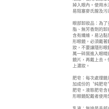
掉入眼內。使用水
易阻塞麥氏腺及污
眼部卸妝品：為了
脂、無芳香劑的卸
含有纖維，易沾黏
形眼鏡，必須戴著
妝，不要讓隱形眼
萬一碎屑進入眼睛
鏡片，再戴上去。
上濃妝。
肥皂：每次處理鏡
加成份的〝純肥皂
肥皂。液態肥皂含
形眼鏡配戴者使用
乳液：無論是手部