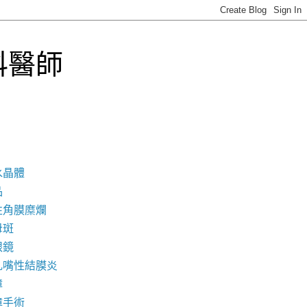
科醫師
水晶體
品
性角膜糜爛
母斑
眼鏡
乳嘴性結膜炎
障
障手術