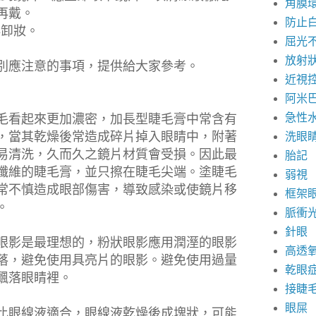
角膜
再戴。
防止
再卸妝。
屈光
放射
別應注意的事項，提供給大家參考。
近視
阿米
急性
毛看起來更加濃密，加長型睫毛膏中常含有
，當其乾燥後常造成碎片掉入眼睛中，附著
洗眼
易清洗，久而久之鏡片材質會受損。因此最
胎記
纖維的睫毛膏，並只擦在睫毛尖端。塗睫毛
弱視
常不慎造成眼部傷害，導致感染或使鏡片移
框架
。
脈衝
針眼
眼影是最理想的，粉狀眼影應用潤溼的眼影
高透
落，避免使用具亮片的眼影。避免使用過量
乾眼
飄落眼睛裡。
接睫
眼屎
比眼線液適合，眼線液乾燥後成塊狀，可能