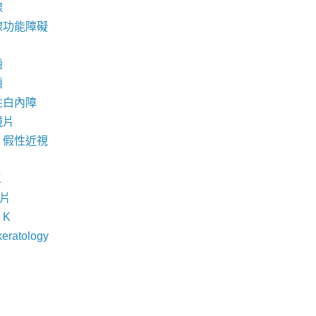
腺
腺功能障礙
腫
腫
性白內障
鏡片
，假性近視
K
鏡片
- K
keratology