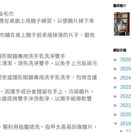
醫師簡介
及毛巾
應在桌面上用鏡子練習，以便鏡片掉下來
巾鋪在桌上鏡子前承接掉落的片子，避免
網誌存檔
隱形眼鏡專用洗手乳洗淨雙手
►
2026
片清潔，須先洗淨雙手，以免手上污垢染污
►
2025
肥皂或隱形眼鏡專用洗手乳洗手，勿用含護
►
2024
►
2023
。因護手成分會殘留在手上，污染鏡片。
►
2022
水徹底將雙手沖洗乾淨，以擦手紙擦乾雙
►
2021
►
2020
▼
2019
，需利用指腹搓洗。指甲太長易刮傷鏡片，
▼
1