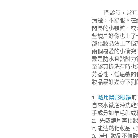
門診時，常有
清楚，不舒服。在
閃亮的小顆粒，或
些鏡片好像也上了
部化妝品沾上了隱
兩個最愛的小衝突
數是防水且黏附力
至認真搓洗有時也
芳香性、低過敏的
妝品最好遵守下列
1.
戴用隱形眼鏡
前
自來水徹底沖洗乾
手成分如羊毛脂或
2.
先戴鏡片再化
可能沾黏化妝品，
3.
若化妝品不慎