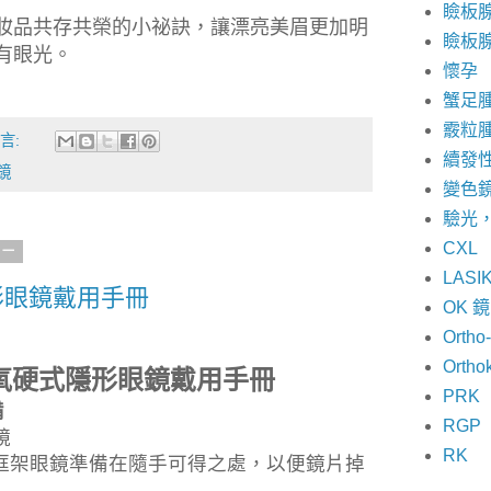
瞼板
妝品共存共榮的小祕訣，讓漂亮美眉更加明
瞼板
有眼光。
懷孕
蟹足
霰粒
言:
續發
鏡
變色
驗光
CXL
期一
LASI
形眼鏡戴用手冊
OK 
Ortho
Ortho
氧硬式隱形眼鏡戴用手冊
PRK
備
RGP
鏡
RK
框架眼鏡準備在隨手可得之處，以便鏡片掉