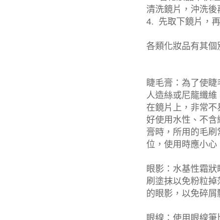
清洗鏡片，沖洗後
4.
先取下鏡片，
各類化妝品有其個
睫毛膏：為了使睫
人造絲或尼龍纖維
在鏡片上，非常不
好使用水性、不含
膏時，所用的毛刷
位，使用時應小心
眼影：水基性霜狀
刷塗抹以免粉粒掉
的眼影，以免碎屑
眼線：使用眼線筆