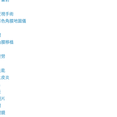
近視手術
彩色角膜地圖儀
眼
角膜移植
疲勞
失能
上皮炎
片
炎
鏡片
眼
眼鏡