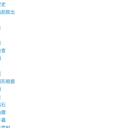
歷史
脂肪膨出
炎
表
檢查
腫
框
隱形眼鏡
線
炎
結石
角膜
子蟲
子雷射