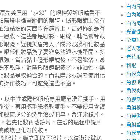
白內
漂亮美眉用〝哀怨〞的眼神哭訴眼睛看不
白內
細隙燈中檢查她們的眼睛，隱形眼鏡上常有
白內
油油黏黏的東西附在鏡片上，更恐怖的是有
光害
一層妝。這些都是眼影、眼線、睫毛膏等眼
全層
形眼鏡，近視美眉捲入了隱形眼鏡和化妝品
老人
。眼部化妝品為了要避免沾淚水後暈開，多
老花
很強，當沾黏上隱形眼鏡後，不易脫落，甚
利眼
洗不乾淨。對隱形眼鏡配戴者，非油性、無
角膜
化妝品是較適合的。而戴隱形眼鏡者使用化
角膜
的操作技巧，可避免這些不適。
角膜
，以中性或隱形眼鏡專用肥皂洗淨雙手，用
角膜
淨後，再用擦手紙擦乾雙手。不要使用含護
角膜
和殺菌成分的洗手液或肥皂，會汙染鏡片。
角膜
妝。若先化妝再戴鏡片，在戴的過程中鏡片
角膜
或破壞已化好的妝。
角膜
碰到鏡片，應立即取下鏡片，以清潔液徹底