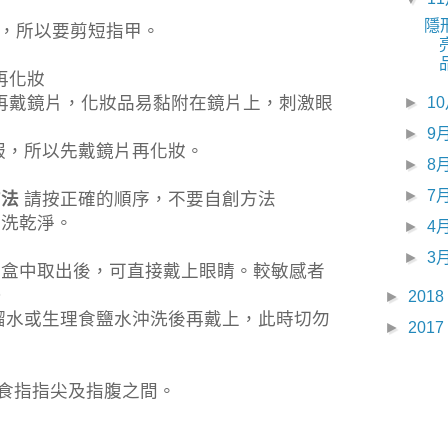
隱
，所以要剪短指甲。
再化妝
再戴鏡片，化妝品易黏附在鏡片上，刺激眼
►
1
►
9
服，所以先戴鏡片再化妝。
►
8
►
7
方法
請按正確的順序，不要自創方法
手洗乾淨。
►
4
►
3
存盒中取出後，可直接戴上眼睛。較敏感者
O
►
2018
餾水或生理食鹽水沖洗後再戴上，此時切勿
►
2017
食指指尖及指腹之間。