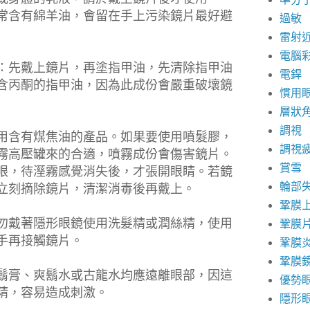
常含有綿羊油，會留在手上污染鏡片最好避
過敏
雷射
電腦
：先戴上鏡片，再塗指甲油，先清除指甲油
電銲
含丙酮的指甲油，因為此成份會嚴重破壞鏡
慣用
層狀
調視
用含有煤焦油的產品。如果要使用噴髮膠，
調視
霧高壓罐來的合適，噴霧成份會傷害鏡片。
賞雪
眼，待溼霧感覺消失後，才張開眼睛。若鏡
輪部
立刻摘除鏡片，清潔消毒後再戴上。
鞏膜
勿戴著隱形眼鏡使用洗髮精或潤絲精，使用
鞏膜
手再接觸鏡片。
鞏膜
鞏膜
鬍膏、爽鬍水或古龍水均應遠離眼部，因這
優勢
精，容易造成刺激。
隱形