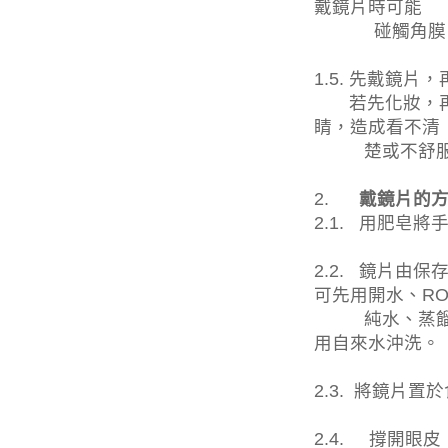
戴鏡片時可能
碰觸角膜
1.5.
先戴鏡片，
若先化妝，
睛，造成看不清
楚或不舒
2.
戴鏡片的
2.1.
用肥皂將
2.2.
鏡片由保
可先用開水、
R
純水、蒸
用自來水沖洗。
2.3.
將鏡片置於
2.4.
撐開眼皮