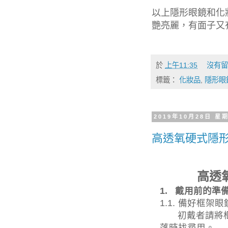
以上隱形眼鏡和化
艷亮麗，有面子又
於
上午11:35
沒有留
標籤：
化妝品
,
隱形眼
2019年10月28日 星
高透氧硬式隱
高透
1.
戴用前的準
1.1.
備好框架眼
初戴者請將
落時找尋用。