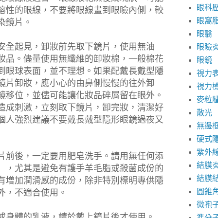
眼科
溶性的眼線，不要將眼線畫到眼瞼內側，較
眼窩
染鏡片。
眼翳
安全起見，卸妝前先取下鏡片，使用無油
眼瞼
妝品。儘量使用無纖維的卸妝棉，一般棉花
眼鏡
到眼球表面，並不理想。如果配戴長戴型隱
視力
鏡片卸妝，應小心的由鼻側慢慢的往外卸
視力
鏡移位，並儘可能讓化妝品碎屑留在眼外。
麥粒
造成刺激，立刻取下鏡片，卸完妝，清潔好
散光
個人強烈建議不要戴長戴型隱形眼鏡過夜又
無邊
硬式
紫外
片前後，一定要用肥皂洗手。請用無任何添
結膜
〞，尤其是避免有護手羊毛脂或殺菌成份的
結膜
有增加潤滑感的成份，除非特別標明專供隱
圓錐
外，不適合使用。
微孢
或身體的乳液，請於戴上鏡片後才使用。
準分