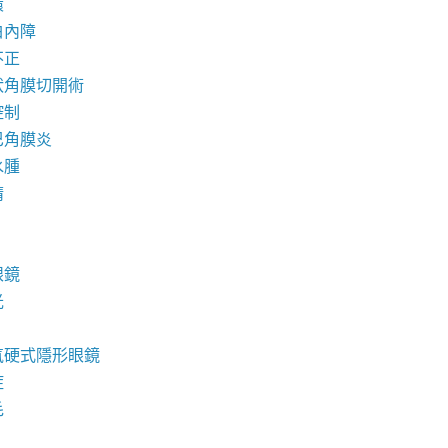
環
白內障
不正
狀角膜切開術
控制
巴角膜炎
水腫
睛
眼鏡
光
氧硬式隱形眼鏡
症
毛