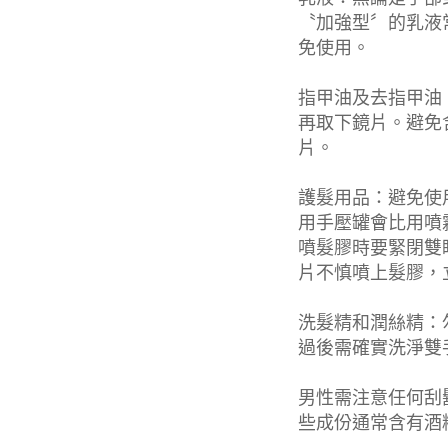
〝加強型〞的乳液
免使用。
指甲油及去指甲油
再取下鏡片。避免
片。
護髮用品：避免使
用手壓罐會比用噴
噴髮膠時要緊閉雙
片不慎噴上髮膠，
洗髮精和潤絲精：
過後需確實洗淨雙
男性需注意任何刮
些成份通常含有酒