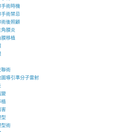
障手術時機
障手術禁忌
障術後照顧
性角膜炎
角膜移植
環
眼
交聯術
地圖導引準分子雷射
炎
病變
移植
傷害
塑型
塑型術