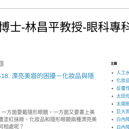
博士-林昌平教授-眼科專
五
主題
人工
18. 漂亮美眉的困擾－化妝品與隱
化妝
反覆
太田
太陽
巨大
一方面要戴隱形眼鏡，一方面又要畫上美
遭塗紅抹綠，化妝品和隱形眼鏡兩種漂亮美
白內
何相處呢？
白內