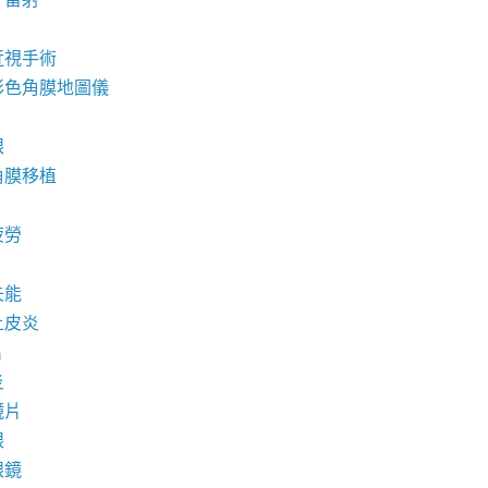
近視手術
彩色角膜地圖儀
眼
角膜移植
疲勞
失能
上皮炎
片
炎
鏡片
眼
眼鏡