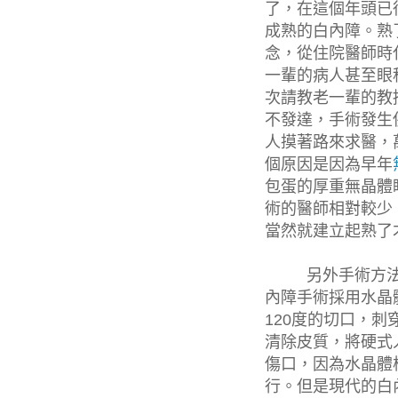
了，在這個年頭已
成熟的白內障。熟
念，從住院醫師時
一輩的病人甚至眼
次請教老一輩的教
不發達，手術發生
人摸著路來求醫，
個原因是因為早年
包蛋的厚重無晶體
術的醫師相對較少
當然就建立起熟了
另外手術方法
內障手術採用水晶
120
度的切口，刺
清除皮質，將硬式
傷口，因為水晶體
行。但是現代的白