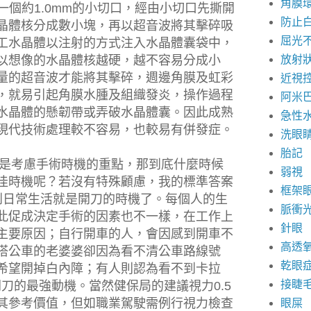
角膜
一個約
1.0mm
的小切口，經由小切口先撕開
防止
晶體核分成數小塊，再以超音波將其擊碎吸
屈光
工水晶體以注射的方式注入水晶體囊袋中，
放射
以想像的水晶體核越硬，越不容易分成小
量的超音波才能將其擊碎，週邊角膜及虹彩
近視
，就易引起角膜水腫及組織發炎，操作過程
阿米
水晶體的懸韌帶或弄破水晶體囊。因此成熟
急性
現代技術處理較不容易，也較易有併發症。
洗眼
胎記
考慮手術時機的重點，那到底什麼時候
弱視
佳時機呢？若沒有特殊顧慮，我的標準答案
框架
到日常生活就是開刀的時機了。每個人的生
脈衝
此促成決定手術的因素也不一樣，在工作上
針眼
主要原因；自行開車的人，會因感到開車不
高透
搭公車的老婆婆卻因為看不清公車路線號
乾眼
希望開掉白內障；有人則認為看不到卡拉
接睫
開刀的最強動機。當然健保局的建議視力
0.5
其參考價值，但如職業駕駛需例行視力檢查
眼屎