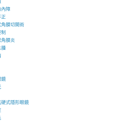
環
白內障
不正
狀角膜切開術
控制
巴角膜炎
水腫
睛
眼鏡
光
氧硬式隱形眼鏡
症
毛