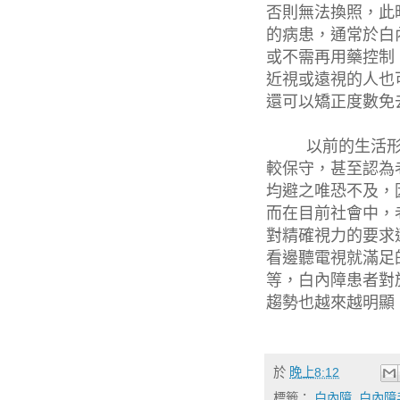
否則無法換照，此
的病患，通常於白
或不需再用藥控制
近視或遠視的人也
還可以矯正度數免
以前的生活形態
較保守，甚至認為
均避之唯恐不及，
而在目前社會中，
對精確視力的要求
看邊聽電視就滿足
等，白內障患者對
趨勢也越來越明顯
於
晚上8:12
標籤：
白內障
,
白內障