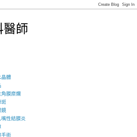
科醫師
水晶體
品
性角膜糜爛
母斑
眼鏡
乳嘴性結膜炎
障
障手術