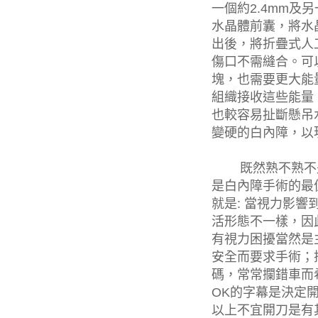
一個約
2.4mm
及另
水晶體前囊，將水
出後，將折疊式人
傷口不需縫合。可
塊，也需要更大能
組織接收這些能量
也較容易扯斷懸吊
變硬的白內障，以
既然熟不熟不是
是白內障手術的最
就是
:
當視力影響
活形態不一樣，因
有視力困擾當然是
安全而要求手術；
碼，常常攔錯車而
OK
的字幕是決定
以上不宜開刀是有