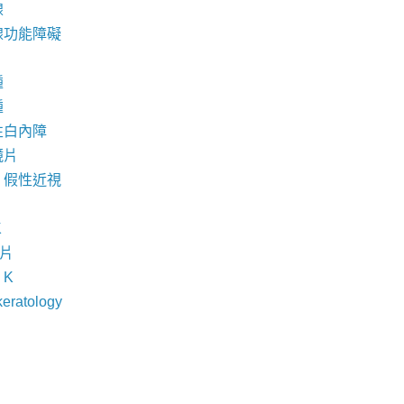
腺
腺功能障礙
腫
腫
性白內障
鏡片
，假性近視
K
鏡片
- K
keratology