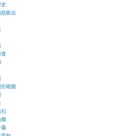
歷史
脂肪膨出
炎
表
檢查
腫
框
隱形眼鏡
線
炎
結石
角膜
子蟲
子雷射