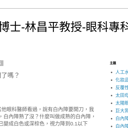
博士-林昌平教授-眼科專
五
主題
人工
開了嗎？
化妝
反覆
太田
太陽
他眼科醫師看過，說有白內障要開刀，我
巨大
，白內障熟了沒？什麼叫做成熟的白內障，
白內
已變成白色或深棕色，視力降到
0.1
以下
白內