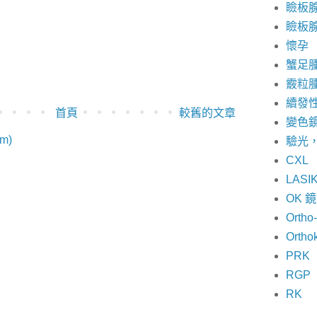
瞼板
瞼板
懷孕
蟹足
霰粒
續發
首頁
較舊的文章
變色
m)
驗光
CXL
LASI
OK 
Ortho
Ortho
PRK
RGP
RK