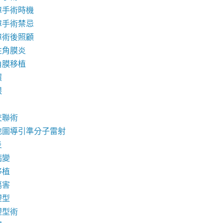
障手術時機
障手術禁忌
障術後照顧
性角膜炎
角膜移植
環
眼
交聯術
地圖導引準分子雷射
炎
病變
移植
傷害
塑型
塑型術