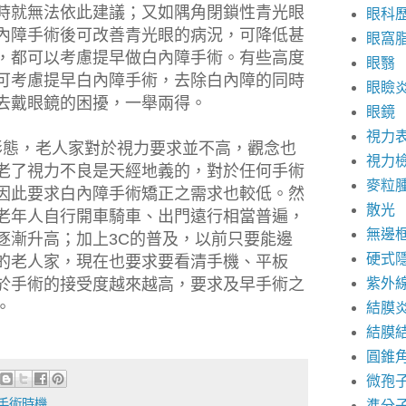
時就無法依此建議；又如隅角閉鎖性青光眼
眼科
內障手術後可改善青光眼的病況，可降低甚
眼窩
，都可以考慮提早做白內障手術。有些高度
眼翳
可考慮提早白內障手術，去除白內障的同時
眼瞼
去戴眼鏡的困擾，一舉兩得。
眼鏡
視力
，老人家對於視力要求並不高，觀念也
視力
老了視力不良是天經地義的，對於任何手術
麥粒
因此要求白內障手術矯正之需求也較低。然
散光
老年人自行開車騎車、出門遠行相當普遍，
無邊
逐漸升高；加上
3C
的普及，以前只要能邊
硬式
的老人家，現在也要求要看清手機、平板
紫外
於手術的接受度越來越高，要求及早手術之
。
結膜
結膜
圓錐
微孢
手術時機
準分