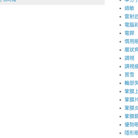
過敏
雷射
電腦
電銲
慣用
層狀
調視
調視
賞雪
輪部
鞏膜
鞏膜
鞏膜
鞏膜
優勢
隱形