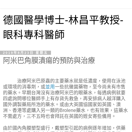
德國醫學博士-林昌平教授-
眼科專科醫師
2019年8月23日 星期五
阿米巴角膜潰瘍的預防與治療
治療阿米巴原蟲的主要藥水就是低濃度，使用在泳池
或環境的消毒劑，或
並用
一些抗黴菌藥物，至今尚未有市售
的藥水。早期台灣沒有治療阿米巴的眼藥水，每遇病例就要
四處詢問哪位醫師手上有存貨先救急，再安排病人越洋購入
國外調製藥局所泡的藥水。或由大英國協國家如英國、澳
洲、香港等處購入另一類的
Brolene
藥水，也有效果，這藥水
不需處方，三不五時也會拜託在英國的姪女寄些備用。
由於國內角膜塑型盛行，戴塑型引起的病例逐年增加，供藥