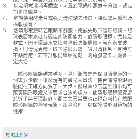
3.
以定期煮沸消毒鏡盒，可置於電鍋中蒸煮十分鐘，或定
期更換鏡盒。
4.
定期使用酵素片或強力清潔劑去蛋白，降低鏡片感染及
過敏機會。
5.
戴隱形眼鏡時若眼睛不舒服，應該先取下隱形眼鏡。眼
球表面本來就有極佳的防衛能力，戴隱形眼鏡，尤其是
軟式，因干擾淚水交換會降低防衛機轉。若有表皮破
損，則情況更糟。取下隱形眼鏡，讓眼睛休息，有時可
不藥而癒。若不舒服仍繼續配戴，則角膜感染之機會一
定大增。
隱形眼鏡族越來越多，強化衛教是確保眼睛健康的一
個重要步驟。雖然現有的驗光人員法，使台灣隱形眼鏡
驗配往正確方向賣了一大步。但是藥妝店甚至超市均可
販賣隱形眼鏡又不要求合法的處方，使隱形眼鏡販賣處
於近乎無管理狀態。衛生主管當局應正視台灣特有驗配
隱形眼鏡的落後現象，加強管理，以保護隱形眼鏡族的
健康。
於
晚上8:34