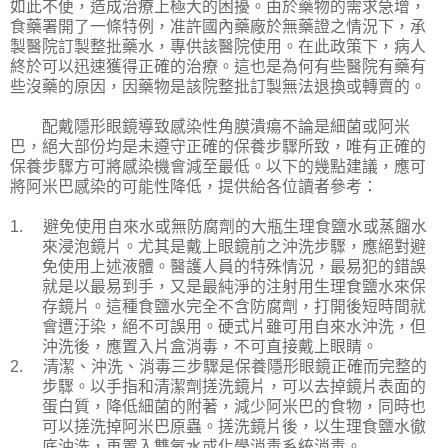
如此不便，造成治療上極大的困擾。由於藥物的需求急增，
食藥署開了一條特例，准許國內藥廠於無藥證之情況下，承
製醫院訂製整批藥水，專供該醫院使用。在此政策下，病人
終於可以迅速獲得正確的治療。這也是為何有些醫院有藥有
些沒藥的原因，因藥物是該院整批訂製無法退換或轉賣的。
配戴隱形眼鏡導致感染性角膜潰瘍不論是細菌或阿米
巴，絕大部份均是未遵守正確的保養步驟所致，唯有正確的
保養步驟方可將感染機會減至最低。以下的幾點建議，應可
將阿米巴感染的可能性降低，提供給各位讀者參考：
1.
避免使用自來水或無防腐劑的大瓶生理食鹽水或蒸餾水
來浸泡鏡片。尤其是戴上眼鏡前之沖洗步驟，應絕對避
免使用上述液體。醫護人員的特殊情況，最易犯的錯誤
就是以最易到手，又是最純淨的注射用生理食鹽水來保
存鏡片。這種食鹽水完全不含防腐劑，打開後短時間就
會遭汙染，絕不可誤用。硬式片雖可用自來水沖洗，但
沖洗後，應置入片盒消毒，不可直接戴上眼睛。
2.
清潔、沖洗、消毒三步驟是保養隱形眼鏡正確而完整的
步驟。以手指和清潔劑搓洗鏡片，可以去掉鏡片表面的
蛋白質，降低細菌的附著，減少阿米巴的食物，同時也
可以搓洗掉阿米巴原蟲。搓洗鏡片後，以生理食鹽水徹
底沖洗，再置入雙氧水或化學消毒系統消毒。