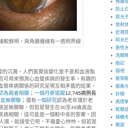
角膜
防止
屈光
放射
近視
阿米
緣較鮮明，與角膜邊緣有一透明界線
急性
洗眼
胎記
弱視
醇的沉澱，人們直覺這變化是不是和血液脂
否可用來預測心血管疾病的發生率。有趣的
框架
血管疾病關係的研究呈現互相矛盾的結果，
脈衝
認為兩者相關
；
一個丹麥追蹤
12,745
病例長
針眼
為並無
關聯
；還有
一個研究
認為老年環於老
高透
病並無關聯，但若是發生在
30
至
49
歲高血
乾眼
疾病相關，這可能是一個較中肯的答案。因
接睫
人環，就接受它吧，不需憂心忡忡。但若是
眼屎