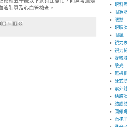
紀較輕五十歲以下就有此變化，則需考慮是
眼科
血液脂質及心血管檢查。
眼窩
眼翳
眼瞼
眼鏡
視力
視力
麥粒
散光
無邊
硬式
紫外
結膜
結膜
圓錐
微孢
準分