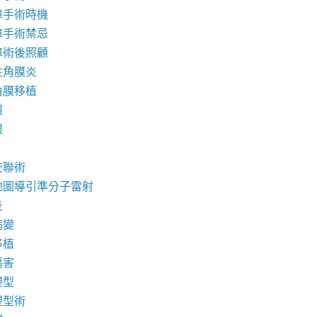
障手術時機
障手術禁忌
障術後照顧
性角膜炎
角膜移植
環
眼
交聯術
地圖導引準分子雷射
炎
病變
移植
傷害
塑型
塑型術