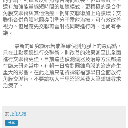
的爭論，刮掉表皮雖然癒合時間較長，但效果較佳。
還有加強能量縮短時間的加速模式。更積極的是合併
角膜交聯術與其他治療，例如交聯術加上角膜環；交
聯術合併角膜地圖導引準分子雷射治療，可有效改善
視力。但是應先交聯再雷射或同時進行時，也尚有爭
議。
最新的研究顯示若能準確偵測角膜上的最弱點，
只在此點週邊進行交聯術，則改善的效果甚至比全面
進行交聯術更佳，目前這些偵測儀器及治療方法都還
在臨床研究當中，有朝一日會對圓錐角膜的治療產生
重大的影響。在此之前只能祈禱衛福部早日全面放行
角膜交聯術，不要讓病人千里迢迢耗費大筆盤纏尋求
治療了。
於
下午3:29
分享