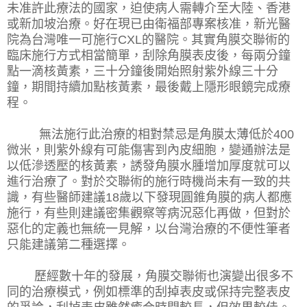
未准許此療法的國家，迫使病人需轉介至大陸、香港
或新加坡治療。好在現已由衛福部專案核准，新光醫
院為台灣唯一可施行CXL的醫院。其實角膜交聯術的
臨床施行方式相當簡單，刮除角膜表皮後，每兩分鐘
點一滴核黃素，三十分鐘後開始照射紫外線三十分
鐘，期間持續加點核黃素，最後戴上隱形眼鏡完成療
程。
無法施行此治療的相對禁忌是角膜太薄低於
400
微米
，
則紫外線有可能傷害到內皮細胞，變通辦法是
以低滲透壓的核黃素，誘發角膜水腫增加厚度就可以
進行治療了。對於交聯術的施行時機尚未有一致的共
識，有些醫師建議
18
歲以下發現圓錐角膜的病人都應
施行，有些則建議密集觀察等病況惡化再做，但對於
惡化的定義也無統一見解，以台灣治療的不便性筆者
只能建議第二種選擇。
歷經數十年的發展，角膜交聯術也演變出很多不
同的治療模式，例如標準的刮掉表皮或保持完整表皮