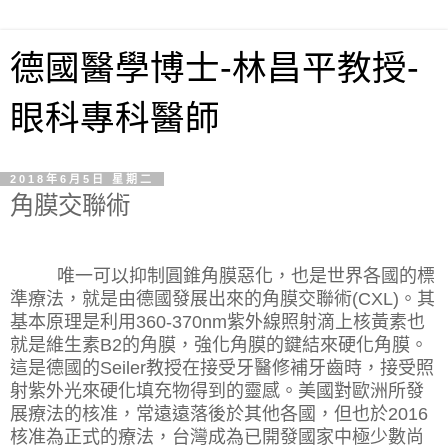
德國醫學博士-林昌平教授-
眼科專科醫師
2018年6月5日 星期二
角膜交聯術
唯一可以抑制圓錐角膜惡化，也是世界各國的標
準療法，就是由德國發展出來的角膜交聯術
(CXL)
。其
基本原理是利用
360-370nm
紫外線照射滴上核黃素也
就是維生素
B2
的角膜，強化角膜的鍵結來硬化角膜。
這是德國的
Seiler
教授在接受牙醫修補牙齒時，接受照
射紫外光來硬化填充物得到的靈感。美國對歐洲所發
展療法的核准，常遠遠落後於其他各國，但也於
2016
核准為正式的療法，台灣成為已開發國家中極少數尚